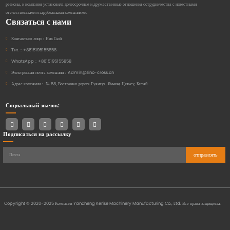
регионы, и компания установила долгосрочные и дружественные отношения сотрудничества с известными
отечественными и зарубежными компаниями.
Связаться с нами
Контактное лицо：
Ник Сюй
Тел.：
+8615195155858
WhatsApp：
+8615195155858
Электронная почта компании：
Admin@sino-cross.cn
Адрес компании：
№ 88, Восточная дорога Гуанхуа, Яньчэн, Цзянсу, Китай
Социальный значок:
Подписаться на рассылку
отправлять
Copyright © 2020-2025 Компания Yancheng Kerise Machinery Manufacturing Co., Ltd. Все права защищены.