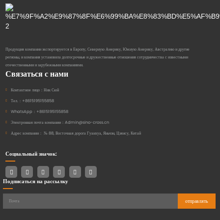
Продукция компании экспортируется в Европу, Северную Америку, Южную Америку, Австралию и другие
регионы, и компания установила долгосрочные и дружественные отношения сотрудничества с известными
отечественными и зарубежными компаниями.
Связаться с нами
Контактное лицо：
Ник Сюй
Тел.：
+8615195155858
WhatsApp：
+8615195155858
Электронная почта компании：
Admin@sino-cross.cn
Адрес компании：
№ 88, Восточная дорога Гуанхуа, Яньчэн, Цзянсу, Китай
Социальный значок:
Подписаться на рассылку
отправлять