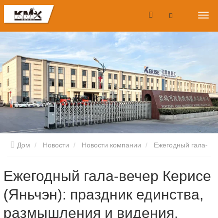
Дом
Новости
Новости компании
Ежегодный гала-
вечер Керисе (Яньчэн): праздник единства, размышления и
Ежегодный гала-вечер Керисе
(Яньчэн): праздник единства,
видения.
размышления и видения.