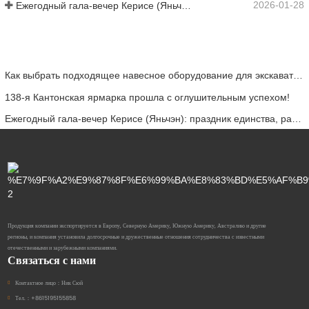
2026-01-28
Ежегодный гала-вечер Керисе (Яньчэн): праздник единства, размышления и видения.
Как выбрать подходящее навесное оборудование для экскаватора при земляных и выравнивающих работах
138-я Кантонская ярмарка прошла с оглушительным успехом!
Ежегодный гала-вечер Керисе (Яньчэн): праздник единства, размышления и видения.
Продукция компании экспортируется в Европу, Северную Америку, Южную Америку, Австралию и другие
регионы, и компания установила долгосрочные и дружественные отношения сотрудничества с известными
отечественными и зарубежными компаниями.
Связаться с нами
Контактное лицо：
Ник Сюй
Тел.：
+8615195155858