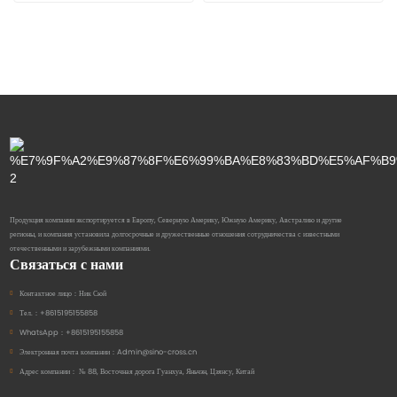
Продукция компании экспортируется в Европу, Северную Америку, Южную Америку, Австралию и другие
регионы, и компания установила долгосрочные и дружественные отношения сотрудничества с известными
отечественными и зарубежными компаниями.
Связаться с нами
Контактное лицо：
Ник Сюй
Тел.：
+8615195155858
WhatsApp：
+8615195155858
Электронная почта компании：
Admin@sino-cross.cn
Адрес компании：
№ 88, Восточная дорога Гуанхуа, Яньчэн, Цзянсу, Китай