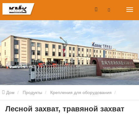
Дом
Продукты
Крепления для оборудования
Лесной захват, травяной захват
Навесное оборудование для мини-погрузчиков
Лесной захват,
травяной захват